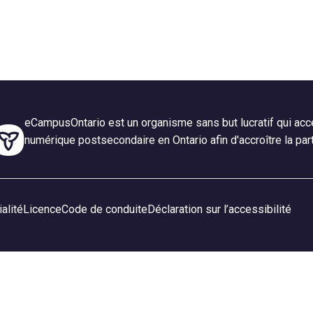
eCampusOntario est un organisme sans but lucratif qui accé
numérique postsecondaire en Ontario afin d'accroître la par
alité
Licence
Code de conduite
Déclaration sur l’accessibilité