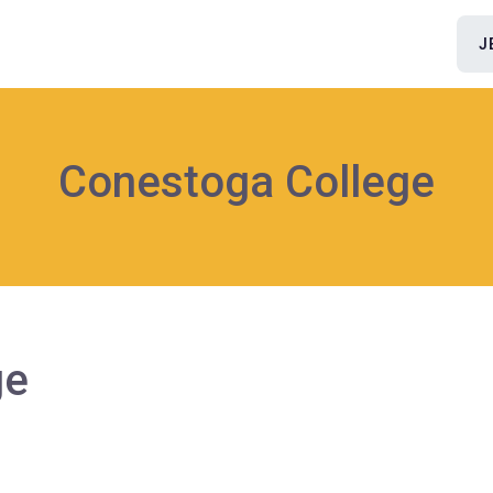
J
Conestoga College
ge