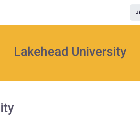
J
Lakehead University
ity