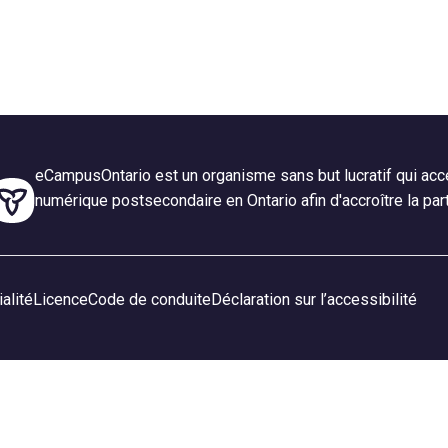
eCampusOntario est un organisme sans but lucratif qui accé
numérique postsecondaire en Ontario afin d'accroître la par
alité
Licence
Code de conduite
Déclaration sur l’accessibilité